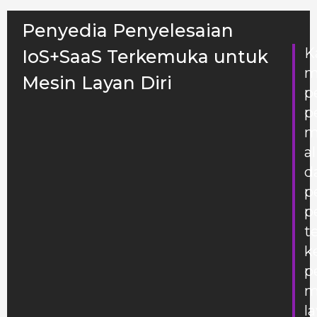
Penyedia Penyelesaian
K
IoS+SaaS Terkemuka untuk
m
Mesin Layan Diri
p
p
m
al
d
p
p
t
k
p
m
l