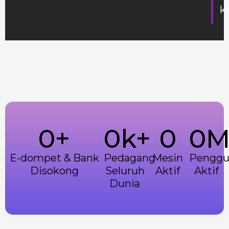
k
0
+
0
k+
0
0
E-dompet & Bank
Pedagang
Mesin
Penggu
Disokong
Seluruh
Aktif
Aktif
Dunia