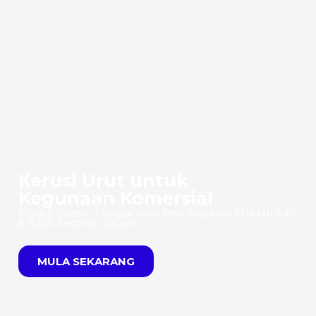
Kerusi Urut untuk
Kegunaan Komersial
Modul Sistem Pengurusan Pembayaran Mudah Alih
& SaaS Terbina Dalam
MULA SEKARANG