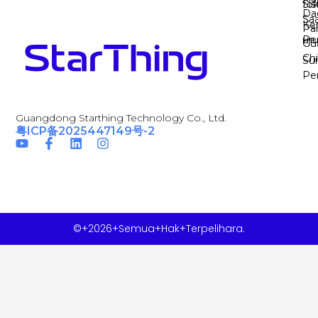
Si
to
Da
Sa
Ker
Pa
Pe
uru
Gu
Ch
Sui
Pe
Guangdong Starthing Technology Co., Ltd.
粤ICP备2025447149号-2
©+2026+Semua+Hak+Terpelihara.